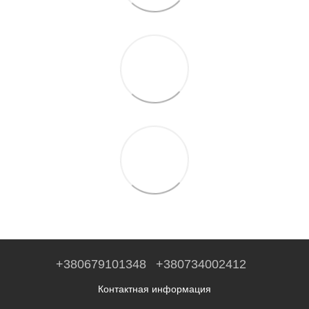
+380679101348
+380734002412
Контактная информация