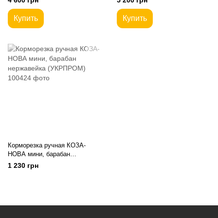
4 600 грн
5 200 грн
Купить
Купить
Корморезка ручная КОЗА-
НОВА мини, барабан
нержавейка (УКРПРОМ)
1 230 грн