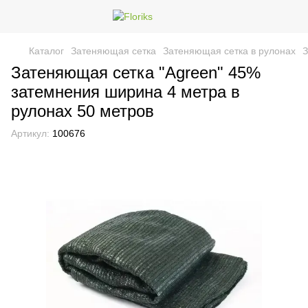
Каталог
Затеняющая сетка
Затеняющая сетка в рулонах
З
Затеняющая сетка "Agreen" 45%
затемнения ширина 4 метра в
рулонах 50 метров
Артикул:
100676