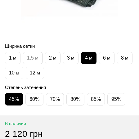
Ширина сетки
1 м
1.5 м
2 м
3 м
4 м
6 м
8 м
10 м
12 м
Степень затенения
45%
60%
70%
80%
85%
95%
В наличии
2 120 грн