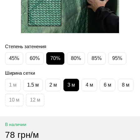
Степень затенения
45%
60%
70%
80%
85%
95%
Ширина сетки
1 м
1.5 м
2 м
3 м
4 м
6 м
8 м
10 м
12 м
В наличии
78 грн/м