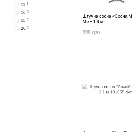
1
11
3
16
Штучна сосна «Сосна Мі
2
18
Mix» 1.8 м
2
20
990 грн