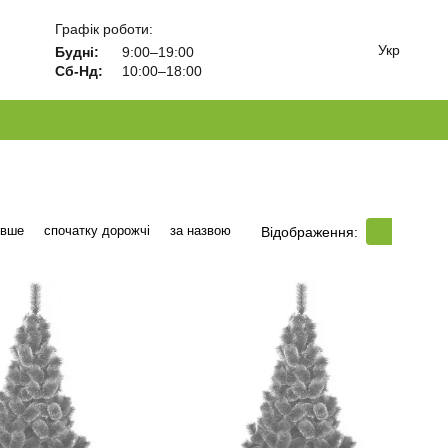
Графік роботи:
Укр
Будні:
9:00–19:00
Сб-Нд:
10:00–18:00
евше
спочатку дорожчі
за назвою
Відображення: