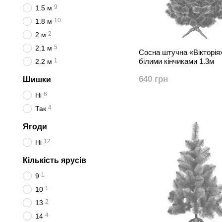
9
1.5 м
10
1.8 м
2
2 м
5
2.1 м
Сосна штучна «Вікторія
1
білими кінчиками 1.3м
2.2 м
640 грн
Шишки
6
Ні
4
Так
Ягоди
12
Ні
Кількість ярусів
1
9
1
10
2
13
4
14