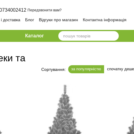
0734002412
Передзвонити вам?
і доставка
Блог
Відгуки про магазин
Контактна інформація
олітика конфіденційності та безпеки
Каталог
еки та
за популярністю
спочатку деш
Сортування: