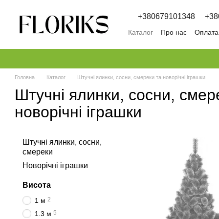
Перейти к основному контенту
+380679101348
+38
Каталог
Про нас
Оплата 
Обмін та повернення
П
Головна
Каталог
Штучні ялинки, сосни, смереки та новорічні іграшки
Штучні ялинки, сосни, смер
новорічні іграшки
Штучні ялинки, сосни,
смереки
Новорічні іграшки
Висота
2
1 м
5
1.3 м