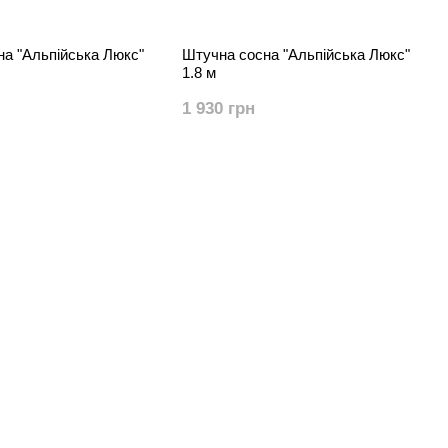
а "Альпійська Люкс"
Штучна сосна "Альпійська Люкс"
1.8 м
1 930 грн