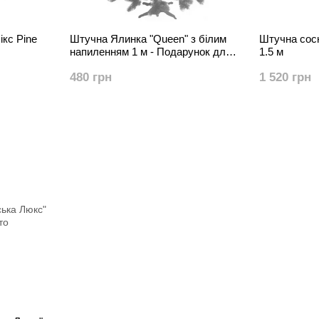
кс Pine
Штучна Ялинка "Queen" з білим
Штучна сосн
напиленням 1 м - Подарунок для
1.5 м
вашого свята
480 грн
1 520 грн