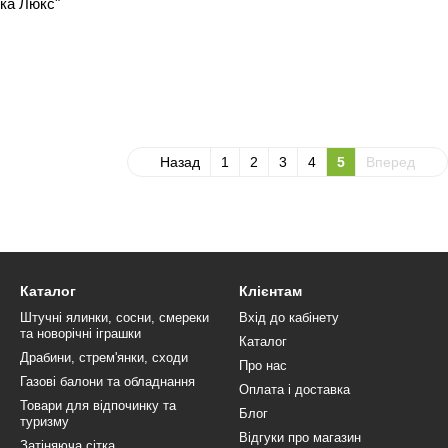
ка Люкс"
Назад
1
2
3
4
5
Вперед
Каталог
Клієнтам
Штучні ялинки, сосни, смереки
Вхід до кабінету
та новорічні іграшки
Каталог
Драбини, стрем'янки, сходи
Про нас
Газові балони та обладнання
Оплата і доставка
Товари для відпочинку та
Блог
туризму
Відгуки про магазин
Затіняюча сітка