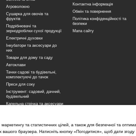
Контактна інформація
Агроволокно
Обмін та повернення
Сушарка для овочів та
фруктів
Політика конфіденційності та
безпеки
Подрібнювачі та
зернодробілки сухої продукції
Мапа сайту
Електричні духовки
Інкубатори та аксесуари до
них
Товари для дому та саду
Автоклави
Тачки садові та будівельні,
комплектуючі до тачок
Преси для соку
Інструмент: садовий, дачний,
будівельний
Капельна стрічка та аксесуари
до неї
Ручні сівалки, культиватори,
підгортальники та акксесуари
 маркетингу та статистичних цілей, а також для безпечної та оптим
до них
х вашого браузера. Натисніть кнопку «Погодитися», щоб дати згоду