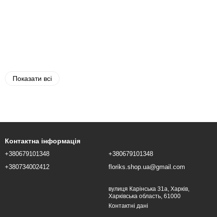
Показати всі
Контактна інформація
+380679101348
+380679101348
+380734002412
floriks.shop.ua@gmail.com
вулиця Карінська 31а, Харків,
Харківська область, 61000
Контактні дані