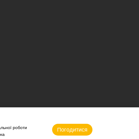
альної роботи
Погодитися
 на