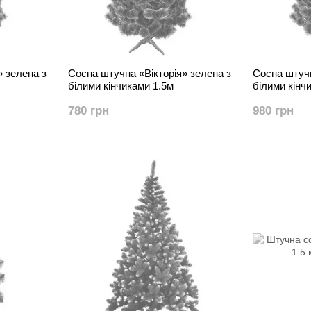
» зелена з
Сосна штучна «Вікторія» зелена з
Сосна штучн
білими кінчиками 1.5м
білими кінч
780 грн
980 грн