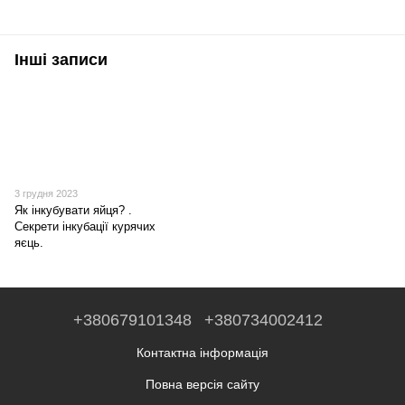
Інші записи
3 грудня 2023
Як інкубувати яйця? .
Секрети інкубації курячих
яєць.
+380679101348
+380734002412
Контактна інформація
Повна версія сайту