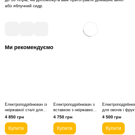
або яблучний сидр.
Ми рекомендуємо
Електроподрібнювач із
Електроподрібнювач з
Електроподрібню
неіржавкої сталі для
вставкою з неіржавкої
для овочів і фрук
овочів і фруктів
сталі для овочів і
"Кормовий Майст
4 850 грн
4 750 грн
4 500 грн
"Кормовий Майстер"
фруктів "Кормовий
Майстер"
Купити
Купити
Купити