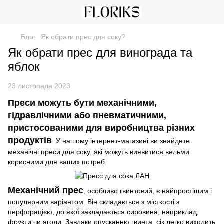
Блог
Як обрати прес для соку?
Як обрати прес для винограда та
яблок
23 листопада 2023
Преси можуть бути механічними,
гідравлічними або пневматичними,
пристосованими для виробництва різних
продуктів
. У нашому інтернет-магазині ви знайдете
механічні преси для соку
, які можуть виявитися вельми
корисними для ваших потреб.
Механічний прес
, особливо гвинтовий, є найпростішим і
популярним варіантом. Він складається з місткості з
перфорацією, до якої закладається сировина, наприклад,
фрукти чи ягоди. Завдяки опусканню гвинта, сік легко виходить