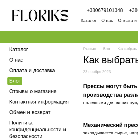
Перейти к основному контенту
+380679101348
+38
Каталог
О нас
Оплата и
Обмен и возврат
Полит
Каталог
Главная
Блог
Как выбрать
Как выбрать
О нас
Оплата и доставка
23 ноября 2023
Блог
Прессы могут быть
Отзывы о магазине
производства разл
Контактная информация
полезными для ваших нуж
Обмен и возврат
Политика
Механический прес
конфиденциальности и
закладывается сырье, нап
безопасности