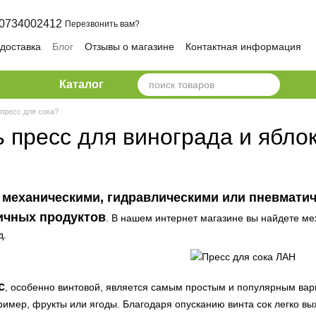
0734002412
Перезвонить вам?
 доставка
Блог
Отзывы о магазине
Контактная информация
ика конфиденциальности и безопасности
Каталог
 пресс для сока?
 пресс для винограда и ябло
 механическими, гидравлическими или пневмати
ичных продуктов
. В нашем интернет магазине вы найдете ме
д.
с
, особенно винтовой, является самым простым и популярным вари
ример, фрукты или ягоды. Благодаря опусканию винта сок легко в