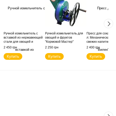
Ручной измельчитель с
Ручной измельчитель для
Пресс для сока "Ви
вставкой из нержавеющей
овощей и фруктов
л: Механическая м
стали для овощей и
"Кормовой Мастер"
свежих напитков
фруктов "Кормовой Мастер"
2 450 грн
2 250 грн
2 400 грн
Купить
Купить
Купить