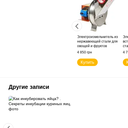
Электроизмельчитель из
Эл
нержавеющей стали для
вс
овощей и фруктов
ст
"Кормовой Мастер"
фр
4 850 грн
4 7
Купить
Другие записи