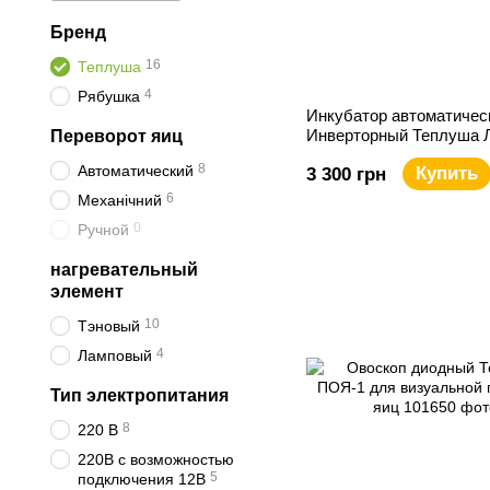
Бренд
16
Теплуша
4
Рябушка
Инкубатор автоматичес
Инверторный Теплуша 
Переворот яиц
220В ЛАВ
8
Автоматический
Купить
3 300 грн
6
Механічний
0
Ручной
нагревательный
элемент
10
Тэновый
4
Ламповый
Тип электропитания
8
220 В
220В с возможностью
5
подключения 12В