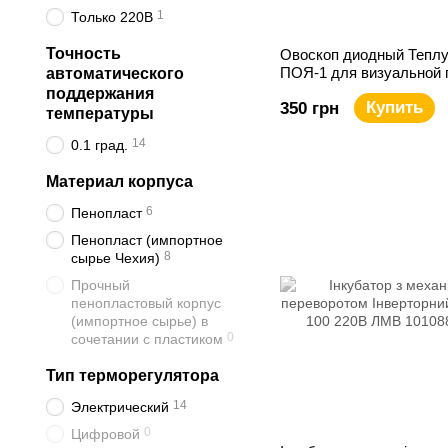
1
Только 220В
Точность
Овоскоп диодный Тепл
ПОЯ-1 для визуальной 
автоматического
яиц
поддержания
Купить
350 грн
температуры
14
0.1 град.
Материал корпуса
6
Пенопласт
Пенопласт (импортное
8
сырье Чехия)
Прочный
пенопластовый корпус
(импортное сырье) в
0
сочетании с пластиком
Тип терморегулятора
14
Электрический
0
Цифровой