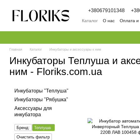
Перейти к основному контенту
+380679101348
+38
Каталог
О нас
Оплата и
Обмен и возврат
Полит
Главная
Каталог
Инкубаторы и аксессуары к ним
Инкубаторы Теплуша и аксе
ним - Floriks.com.ua
Инкубаторы "Теплуша"
Инкубаторы "Рябушка"
Аксессуары для
инкубатора
Бренд:
Теплуша
Очистить фильтр