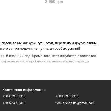
2 950 грн
дов, таких как кури, гуси, утки, перепела и другие птицы.
всего за три недели, не прилагая особых усилий!
нный внешний вид. Кроме того, этот инкубатор отличается
 потрясениям или проблемам в течение всего периода
ьные условия для выращивания максимального количества
емится развивать свое собственное хозяйство, не желает
ей продажи.
Контактная информация
+380679101348
+380679101348
+380734002412
floriks.shop.ua@gmail.com