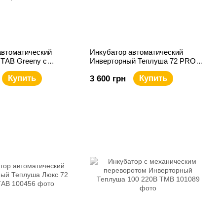
автоматический
Инкубатор автоматический
 ТАВ Greeny с
Инверторный Теплуша 72 PRO
ью подключения 12В
220В ТАВ
Купить
Купить
3 600 грн
а на 54 яйца