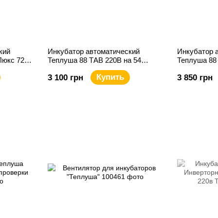
кий
Инкубатор автоматический
Инкубатор 
Люкс 72
Теплуша 88 ТАВ 220В на 54
Теплуша 88
куриных яйца
возможност
Купить
3 100 грн
3 850 грн
аккумулятор