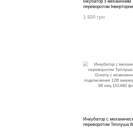
Інкубатор з механічним
переворотом Інверторн
Теплуша 100 220В ЛМВ
1 820 грн
Инкубатор с механичес
переворотом Теплуша 
Greeny с возможностью