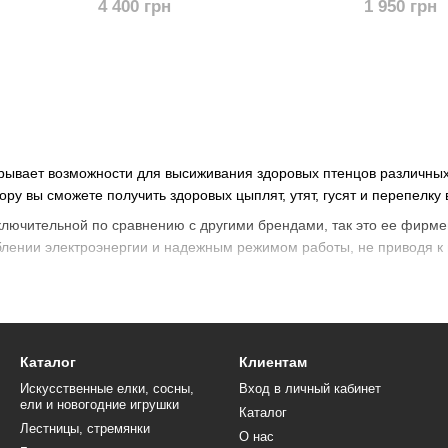
4 400 грн
1 950 грн
улятора
подключения акамулятора
рывает возможности для высиживания здоровых птенцов различных ви
ру вы сможете получить здоровых цыплят, утят, гусят и перепелку 
ключительной по сравнению с другими брендами, так это ее фирме
блении электроэнергии и надежным режимом работы, не приводя к
вляется приемлемый микроклимат, который обеспечивает оптимал
ов. Покупка инкубатора "Теплуша" будет выгодной для тех, кто стр
товых птенцов или имеет план выращивать молодняк для дальнейш
Каталог
Клиентам
Искусственные елки, сосны,
Вход в личный кабинет
ели и новогодние игрушки
Каталог
Лестницы, стремянки
О нас