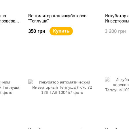
уша
Вентилятор для инкубаторов
Инкубатор 
проверки
"Теплуша"
Инверторны
220в ТАВ
Купить
350 грн
3 200 грн