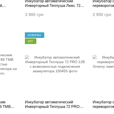
Инкубатор автоматический
Инкубатор 
ий
Инверторный Теплуша Люкс 72
переворото
12В ТАВ
Теплуша 10
3 900 грн
2 950 грн
НОВИНКА
ХИТ
ким
Инкубатор автоматический
Инкубатор 
88 ТМВ
Инверторный Теплуша 72 PRO
переворото
12В с возможностью
Greeny лам